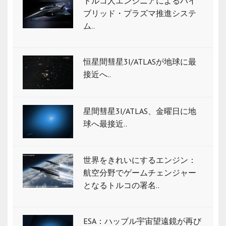
トルコ人エンジニアによるハイ
ブリッド・プラズマ推進システ
ム..
恒星間彗星3I/ATLASが地球に最
接近へ..
星間彗星3I/ATLAS、金曜日に地
球へ最接近..
世界をきれいにするエンジン：
航空分野でゲームチェンジャー
となるトルコの署名..
ESA：ハッブル宇宙望遠鏡が再び