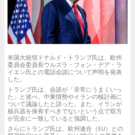
米国大統領ドナルド・トランプ氏は、欧州
委員会委員長ウルズラ・フォン・デア・ラ
イエン氏との電話会談について声明を発表
した。
トランプ氏は、会談が「非常にうまくいっ
た」と述べ、中東情勢やイランの核計画に
ついて議論したと語った。また、イランが
核兵器を保有すべきでないという点で双方
が完全に一致していると強調した。
さらにトランプ氏は、欧州連合（EU）との