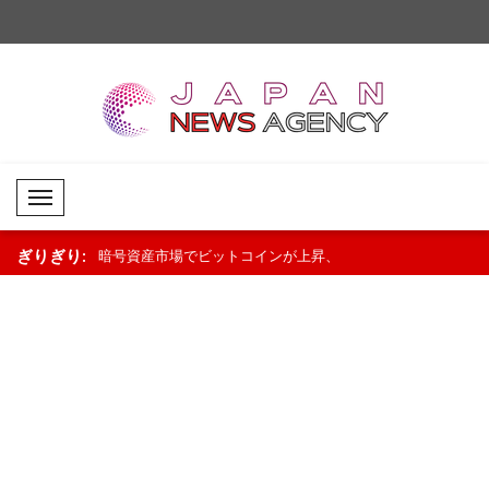
Mobil Menü
ぎりぎり:
プラットフォー
暗号資産市場でビットコインが上昇、
エネルギー商品の下落基
XRPとBNBは下落..