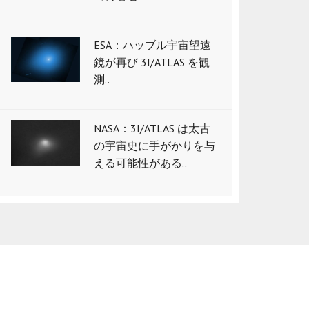
ESA：ハッブル宇宙望遠
鏡が再び 3I/ATLAS を観
測..
NASA：3I/ATLAS は太古
の宇宙史に手がかりを与
える可能性がある..