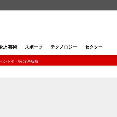
化と芸術
スポーツ
テクノロジー
セクター
ハンドボール代表を祝福..