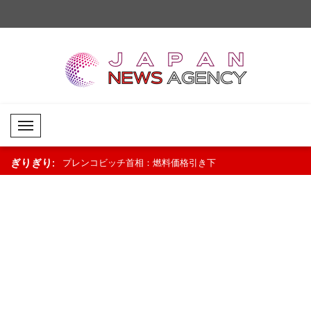
Mobil Menü
ぎりぎり:
燃料価格引き下
WHO：チャドで地域に根ざしたアプロ
ニュージーランドのラ
ロに..
ーチが母子保健を支援..
「景気回復は続いている