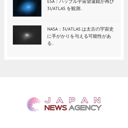
ESA：ハッブル宇宙望遠鏡が再び
3I/ATLAS を観測..
NASA：3I/ATLAS は太古の宇宙史
に手がかりを与える可能性があ
る..