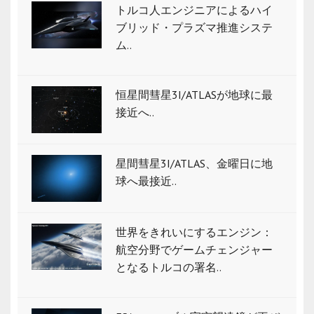
トルコ人エンジニアによるハイ
ブリッド・プラズマ推進システ
ム..
恒星間彗星3I/ATLASが地球に最
接近へ..
星間彗星3I/ATLAS、金曜日に地
球へ最接近..
世界をきれいにするエンジン：
航空分野でゲームチェンジャー
となるトルコの署名..