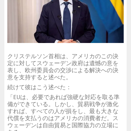
クリステルソン首相は、アメリカのこの決
定に対してスウェーデン政府は遺憾の意を
表し、欧州委員会の交渉による解決への決
意を支持すると述べた。
続けて彼はこう述べた：
「EUは、必要であれば強硬な対応を取る準
備ができている。しかし、貿易戦争が激化
すれば、すべての人が損をし、最も大きな
代償を支払うのはアメリカの消費者だ。ス
ウェーデンは自由貿易と国際協力の立場に