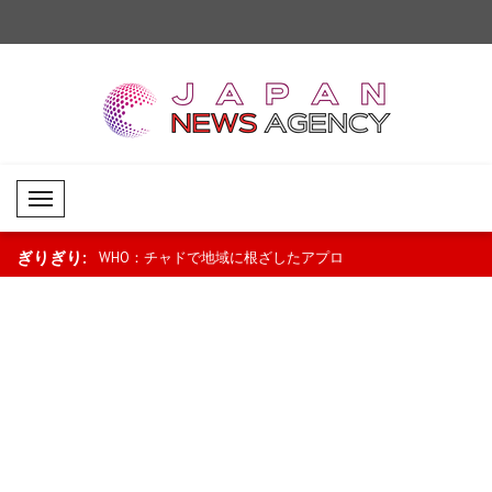
Mobil Menü
ぎりぎり:
燃料価格引き下
WHO：チャドで地域に根ざしたアプロ
ニュージーランドのラ
ロに..
ーチが母子保健を支援..
「景気回復は続いている