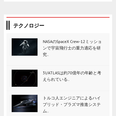
テクノロジー
NASAのSpaceX Crew-12ミッショ
ンで宇宙飛行士の重力適応を研
究..
3I/ATLASは約70億年の年齢と考
えられている..
トルコ人エンジニアによるハイ
ブリッド・プラズマ推進システ
ム..