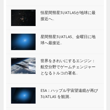
恒星間彗星3I/ATLASが地球に最
接近へ..
星間彗星3I/ATLAS、金曜日に地
球へ最接近..
世界をきれいにするエンジン：
航空分野でゲームチェンジャー
となるトルコの署名..
ESA：ハッブル宇宙望遠鏡が再び
3I/ATLAS を観測..